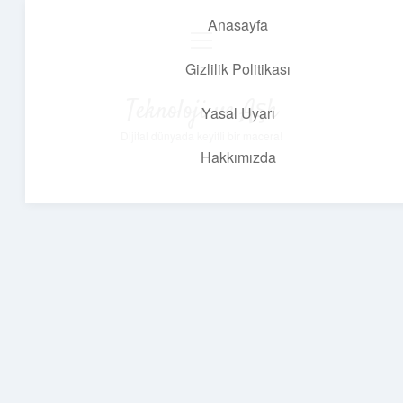
Anasayfa
menüyü
aç
Gizlilik Politikası
Teknoloji ve Aşk
Yasal Uyarı
Dijital dünyada keyifli bir macera!
Hakkımızda