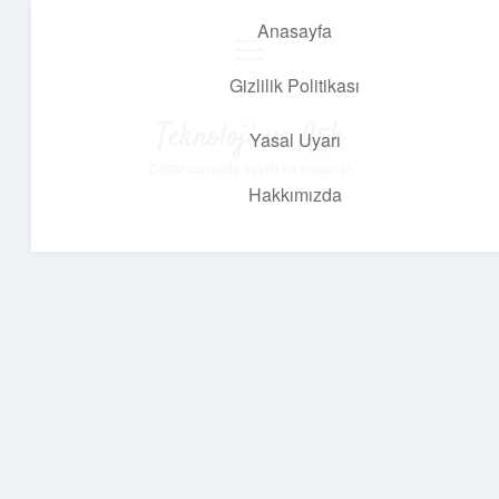
Anasayfa
menüyü
aç
Gizlilik Politikası
Teknoloji ve Aşk
Yasal Uyarı
Dijital dünyada keyifli bir macera!
Hakkımızda