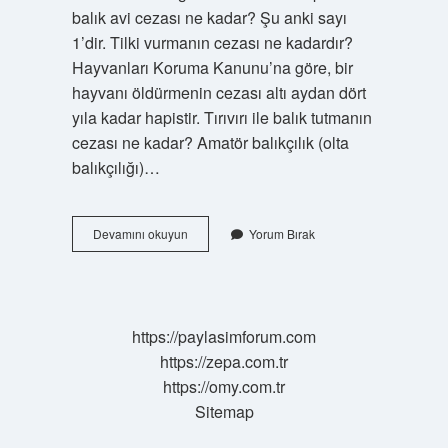
balık avi cezası ne kadar? Şu anki sayı
1’dir. Tilki vurmanın cezası ne kadardır?
Hayvanları Koruma Kanunu’na göre, bir
hayvanı öldürmenin cezası altı aydan dört
yıla kadar hapistir. Tırıvırı ile balık tutmanın
cezası ne kadar? Amatör balıkçılık (olta
balıkçılığı)…
Tırıvırı
Devamını okuyun
Yorum Bırak
Cezası
Ne
Kadar
https://paylasimforum.com
https://zepa.com.tr
https://omy.com.tr
Sitemap