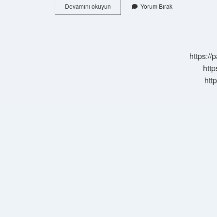
Boşanmadan
Devamını okuyun
Yorum Bırak
Sonra
Erkek
Ne
Zaman
Evlenebilir
https:/
http
htt