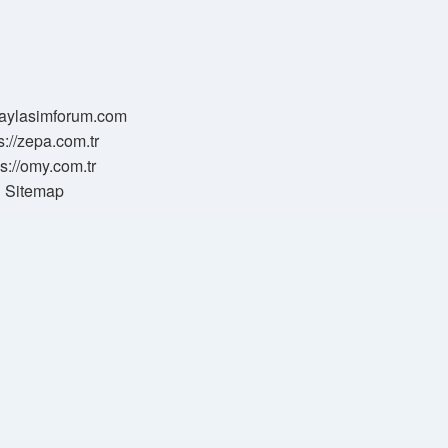
/paylasimforum.com
s://zepa.com.tr
ps://omy.com.tr
Sitemap