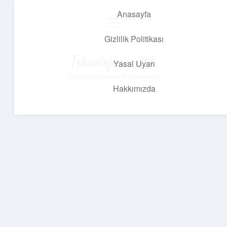
Anasayfa
menüyü
aç
Gizlilik Politikası
Teknoloji ve Aşk
Yasal Uyarı
Dijital dünyada keyifli bir macera!
Hakkımızda