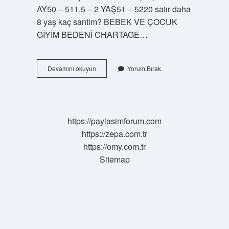
AY50 – 511,5 – 2 YAŞ51 – 5220 satır daha
8 yaş kaç santim? BEBEK VE ÇOCUK
GİYİM BEDENİ CHARTAGE…
98
Devamını okuyun
Yorum Bırak
Cm
Kaç
Yaş
https://paylasimforum.com
https://zepa.com.tr
https://omy.com.tr
Sitemap