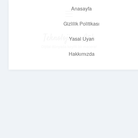
Anasayfa
menüyü
aç
Gizlilik Politikası
Teknoloji ve Aşk
Yasal Uyarı
Dijital dünyada keyifli bir macera!
Hakkımızda