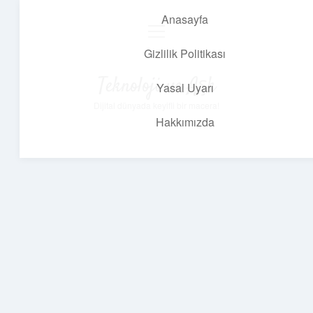
Anasayfa
menüyü
aç
Gizlilik Politikası
Teknoloji ve Aşk
Yasal Uyarı
Dijital dünyada keyifli bir macera!
Hakkımızda