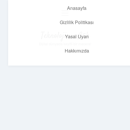
Anasayfa
menüyü
aç
Gizlilik Politikası
Teknoloji ve Aşk
Yasal Uyarı
Dijital dünyada keyifli bir macera!
Hakkımızda