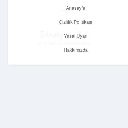
Anasayfa
menüyü
aç
Gizlilik Politikası
Teknoloji ve Aşk
Yasal Uyarı
Dijital dünyada keyifli bir macera!
Hakkımızda