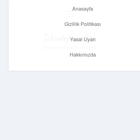
Anasayfa
menüyü
aç
Gizlilik Politikası
Teknoloji ve Aşk
Yasal Uyarı
Dijital dünyada keyifli bir macera!
Hakkımızda