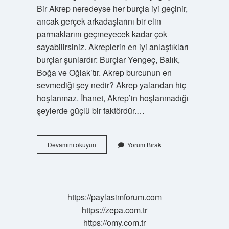
Bir Akrep neredeyse her burçla iyi geçinir,
ancak gerçek arkadaşlarını bir elin
parmaklarını geçmeyecek kadar çok
sayabilirsiniz. Akreplerin en iyi anlaştıkları
burçlar şunlardır: Burçlar Yengeç, Balık,
Boğa ve Oğlak’tır. Akrep burcunun en
sevmediği şey nedir? Akrep yalandan hiç
hoşlanmaz. İhanet, Akrep’in hoşlanmadığı
şeylerde güçlü bir faktördür.…
Akrep
Devamını okuyun
Yorum Bırak
Burcunu
Ne
Mutlu
Eder
https://paylasimforum.com
https://zepa.com.tr
https://omy.com.tr