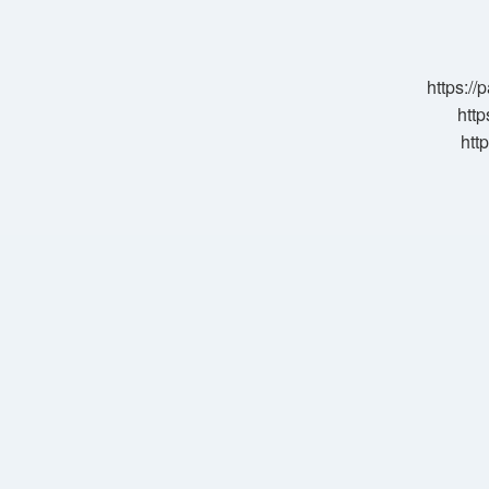
Soğuk
Olur
Mu
https:/
http
htt