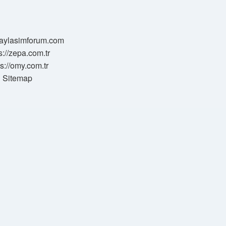
/paylasimforum.com
s://zepa.com.tr
ps://omy.com.tr
Sitemap