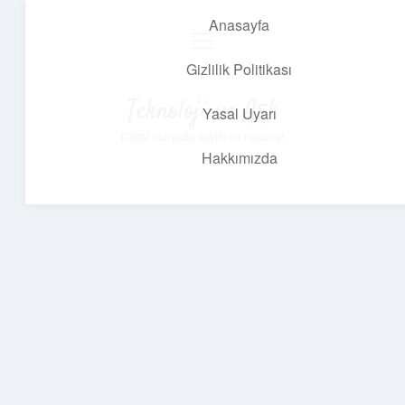
Anasayfa
menüyü
aç
Gizlilik Politikası
Teknoloji ve Aşk
Yasal Uyarı
Dijital dünyada keyifli bir macera!
Hakkımızda