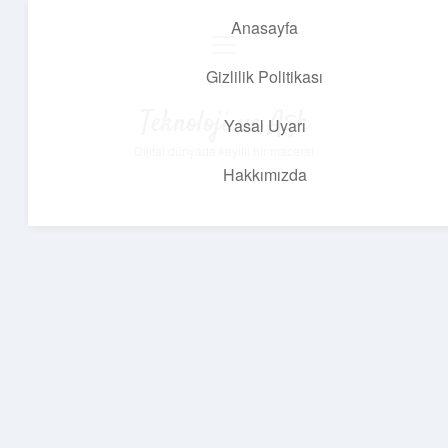
Anasayfa
menüyü
aç
Gizlilik Politikası
Teknoloji ve Aşk
Yasal Uyarı
Dijital dünyada keyifli bir macera!
Hakkımızda