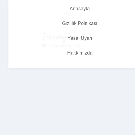
Anasayfa
menüyü
aç
Gizlilik Politikası
Teknoloji ve Aşk
Yasal Uyarı
Dijital dünyada keyifli bir macera!
Hakkımızda