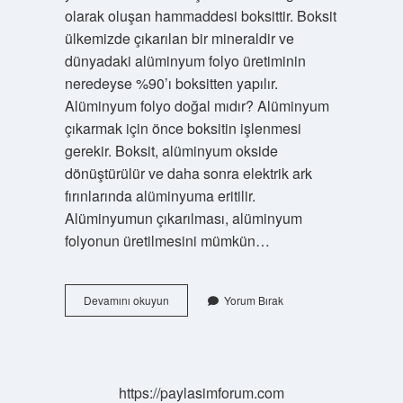
olarak oluşan hammaddesi boksittir. Boksit
ülkemizde çıkarılan bir mineraldir ve
dünyadaki alüminyum folyo üretiminin
neredeyse %90’ı boksitten yapılır.
Alüminyum folyo doğal mıdır? Alüminyum
çıkarmak için önce boksitin işlenmesi
gerekir. Boksit, alüminyum okside
dönüştürülür ve daha sonra elektrik ark
fırınlarında alüminyuma eritilir.
Alüminyumun çıkarılması, alüminyum
folyonun üretilmesini mümkün…
Alüminyum
Devamını okuyun
Yorum Bırak
Folyo
Saf
Alüminyum
Mu
https://paylasimforum.com