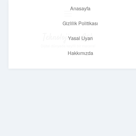
Anasayfa
menüyü
aç
Gizlilik Politikası
Teknoloji ve Aşk
Yasal Uyarı
Dijital dünyada keyifli bir macera!
Hakkımızda