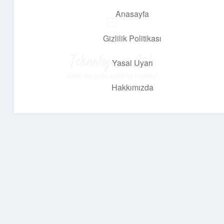
Anasayfa
menüyü
aç
Gizlilik Politikası
Teknoloji ve Aşk
Yasal Uyarı
Dijital dünyada keyifli bir macera!
Hakkımızda