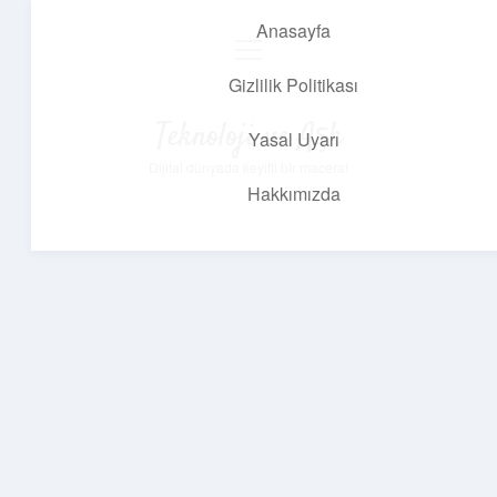
Anasayfa
menüyü
aç
Gizlilik Politikası
Teknoloji ve Aşk
Yasal Uyarı
Dijital dünyada keyifli bir macera!
Hakkımızda