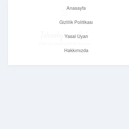
Anasayfa
menüyü
aç
Gizlilik Politikası
Teknoloji ve Aşk
Yasal Uyarı
Dijital dünyada keyifli bir macera!
Hakkımızda