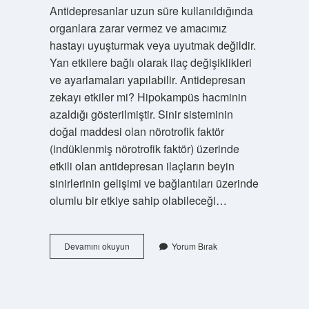
Antidepresanlar uzun süre kullanıldığında
organlara zarar vermez ve amacımız
hastayı uyuşturmak veya uyutmak değildir.
Yan etkilere bağlı olarak ilaç değişiklikleri
ve ayarlamaları yapılabilir. Antidepresan
zekayı etkiler mi? Hipokampüs hacminin
azaldığı gösterilmiştir. Sinir sisteminin
doğal maddesi olan nörotrofik faktör
(indüklenmiş nörotrofik faktör) üzerinde
etkili olan antidepresan ilaçların beyin
sinirlerinin gelişimi ve bağlantıları üzerinde
olumlu bir etkiye sahip olabileceği…
Antidepresanların
Devamını okuyun
Yorum Bırak
Insan
Beyni
Üzerindeki
Etkileri
Nelerdir