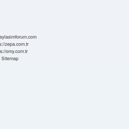
/paylasimforum.com
s://zepa.com.tr
ps://omy.com.tr
Sitemap