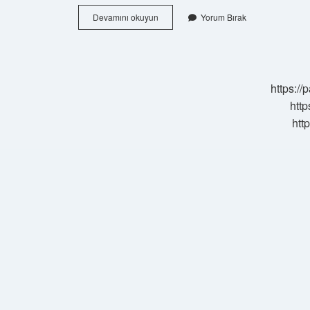
Sınavsız
Devamını okuyun
Yorum Bırak
Üniversite
Kayıtları
Ne
Zaman
2024
https:/
http
htt