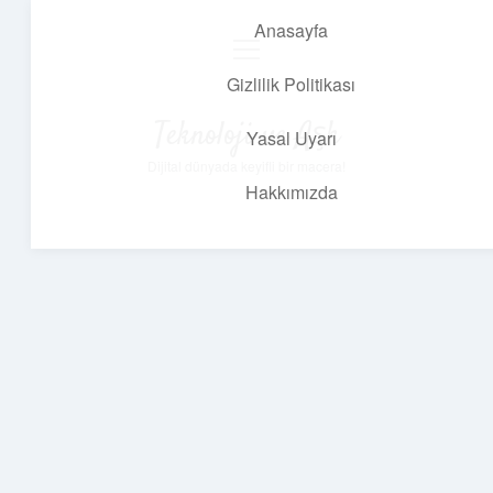
Anasayfa
menüyü
aç
Gizlilik Politikası
Teknoloji ve Aşk
Yasal Uyarı
Dijital dünyada keyifli bir macera!
Hakkımızda