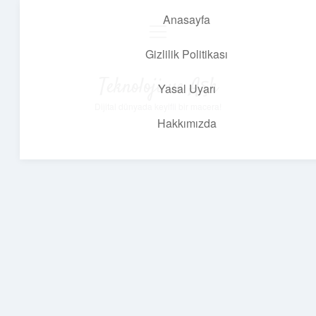
Anasayfa
menüyü
aç
Gizlilik Politikası
Teknoloji ve Aşk
Yasal Uyarı
Dijital dünyada keyifli bir macera!
Hakkımızda