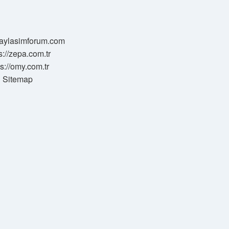
/paylasimforum.com
s://zepa.com.tr
ps://omy.com.tr
Sitemap