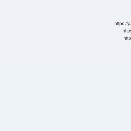
50
Cc
Ehliyet
Gerekir
https:/
Mi
http
htt