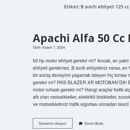
Etiket:
B sınıfı ehliyet 125 
Apachi Alfa 50 Cc 
Tarih: Kasım 7, 2024
50 hp motor ehliyet gerekir mi? Ancak, en yakıt 
ehliyeti gerekmez. B sınıfı ehliyetiniz varsa, en 
bir sürüş deneyimi yaşamak isteyen hiç kimse m
gerekir mi? RKS BLAZER XR MOTOBAN’DA! B sınıfı
motor ruhsatı gerekir mi? Hangi araçlar trafik 
altı olan motosikletler, elektrikli bisikletler, sc
ve motosikletinizi trafik sigortası olmadan tescil 
Apachi
Devamını okuyun
Yorum Bırak
Alfa