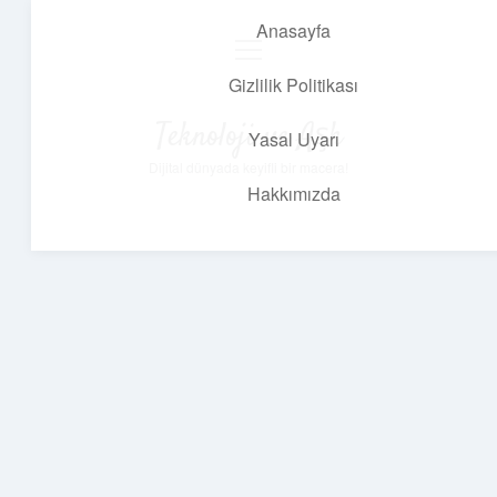
Anasayfa
menüyü
aç
Gizlilik Politikası
Teknoloji ve Aşk
Yasal Uyarı
Dijital dünyada keyifli bir macera!
Hakkımızda