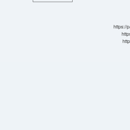
Insana
Ne
Faydası
Var
https:/
http
htt