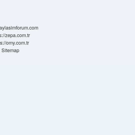
/paylasimforum.com
s://zepa.com.tr
ps://omy.com.tr
Sitemap