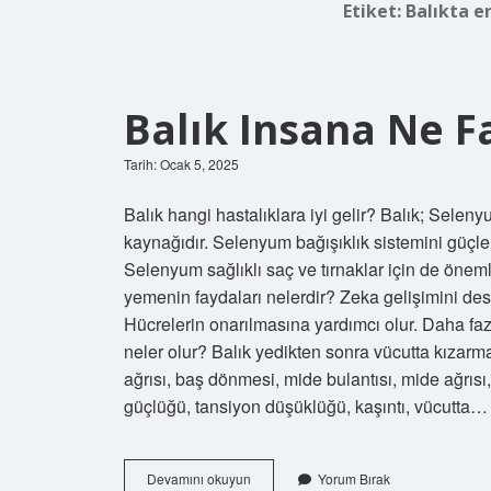
Etiket:
Balıkta e
Balık Insana Ne F
Tarih: Ocak 5, 2025
Balık hangi hastalıklara iyi gelir? Balık; Selen
kaynağıdır. Selenyum bağışıklık sistemini güçle
Selenyum sağlıklı saç ve tırnaklar için de önemli
yemenin faydaları nelerdir? Zeka gelişimini dest
Hücrelerin onarılmasına yardımcı olur. Daha f
neler olur? Balık yedikten sonra vücutta kızar
ağrısı, baş dönmesi, mide bulantısı, mide ağrısı
güçlüğü, tansiyon düşüklüğü, kaşıntı, vücutta…
Balık
Devamını okuyun
Yorum Bırak