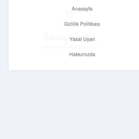
Anasayfa
menüyü
aç
Gizlilik Politikası
Teknoloji ve Aşk
Yasal Uyarı
Dijital dünyada keyifli bir macera!
Hakkımızda