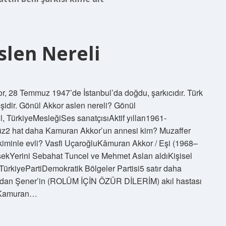
len Nereli
, 28 Temmuz 1947’de İstanbul’da doğdu, şarkıcıdır. Türk
şidir. Gönül Akkor aslen nereli? Gönül
TürkiyeMesleğiSes sanatçısıAktif yılları1961-
z2 hat daha Kamuran Akkor’un annesi kim? Muzaffer
minle evli? Vasfi UçaroğluKâmuran Akkor / Eşi (1968–
kYerini Sebahat Tuncel ve Mehmet Aslan aldıKişisel
ürkiyePartiDemokratik Bölgeler Partisi5 satır daha
Aydan Şener’in (ROLÜM İÇİN ÖZÜR DİLERİM) akıl hastası
m Kamuran…