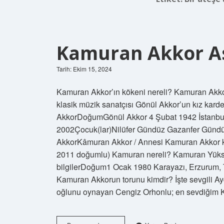
Kamuran Akkor As
Tarih: Ekim 15, 2024
Kamuran Akkor’ın kökeni nereli? Kamuran Akkor
klasik müzik sanatçısı Gönül Akkor’un kız karde
AkkorDoğumGönül Akkor 4 Şubat 1942 İstanbul, 
2002Çocuk(lar)Nilüfer Gündüz Gazanfer Gündü
AkkorKâmuran Akkor / Annesi Kamuran Akkor ki
2011 doğumlu) Kamuran nereli? Kamuran Yükse
bilgilerDoğum1 Ocak 1980 Karayazı, Erzurum, T
Kamuran Akkorun torunu kimdir? İşte sevgili 
oğlunu oynayan Cengiz Orhonlu; en sevdiği