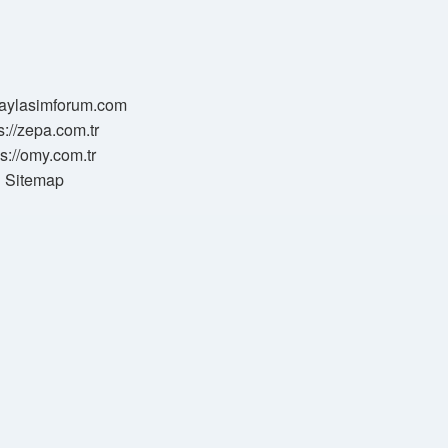
/paylasimforum.com
s://zepa.com.tr
ps://omy.com.tr
Sitemap