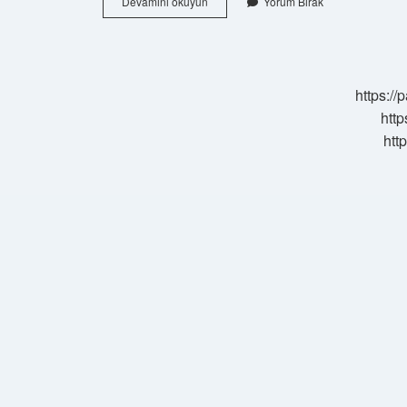
Kamuran
Devamını okuyun
Yorum Bırak
Akkor
Aslen
Nereli
https:/
http
htt