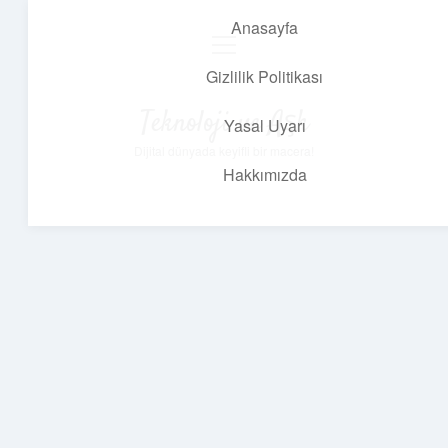
Anasayfa
menüyü
aç
Gizlilik Politikası
Teknoloji ve Aşk
Yasal Uyarı
Dijital dünyada keyifli bir macera!
Hakkımızda