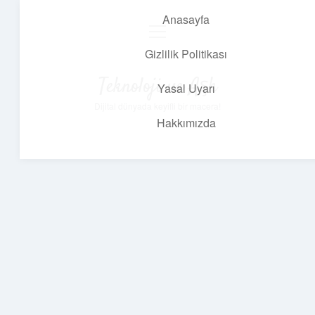
Anasayfa
menüyü
aç
Gizlilik Politikası
Teknoloji ve Aşk
Yasal Uyarı
Dijital dünyada keyifli bir macera!
Hakkımızda