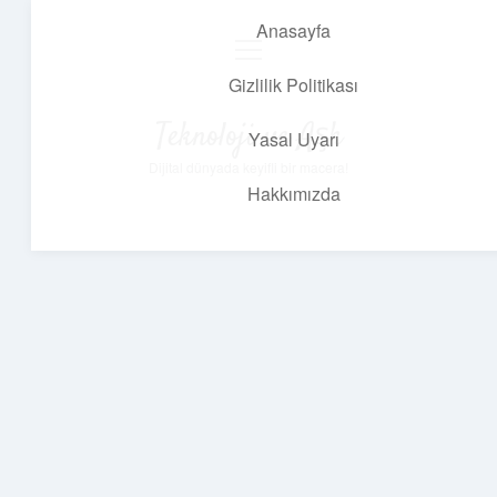
Anasayfa
menüyü
aç
Gizlilik Politikası
Teknoloji ve Aşk
Yasal Uyarı
Dijital dünyada keyifli bir macera!
Hakkımızda