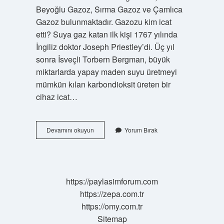
Beyoğlu Gazoz, Sırma Gazoz ve Çamlıca
Gazoz bulunmaktadır. Gazozu kim icat
etti? Suya gaz katan ilk kişi 1767 yılında
İngiliz doktor Joseph Priestley’di. Üç yıl
sonra İsveçli Torbern Bergman, büyük
miktarlarda yapay maden suyu üretmeyi
mümkün kılan karbondioksit üreten bir
cihaz icat…
Gazoz
Devamını okuyun
Yorum Bırak
Türk
Içeceği
Mi
https://paylasimforum.com
https://zepa.com.tr
https://omy.com.tr
Sitemap