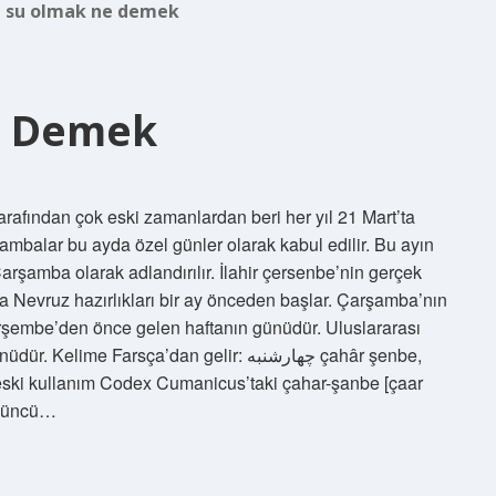
ı su olmak ne demek
e Demek
afından çok eski zamanlardan beri her yıl 21 Mart’ta
balar bu ayda özel günler olarak kabul edilir. Bu ayın
şamba olarak adlandırılır. İlahir çersenbe’nin gerçek
a Nevruz hazırlıkları bir ay önceden başlar. Çarşamba’nın
rşembe’den önce gelen haftanın günüdür. Uluslararası
 Farsça’dan gelir: چهارشنبه çahâr şenbe,
 eski kullanım Codex Cumanicus’taki çahar-şanbe [çaar
Üçüncü…