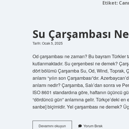
Etiket:
Can
Su Çarşambası N
Tarih: Ocak 5, 2025
Od çarşambası ne zaman? Bu bayram Türkler tar
kutlanmaktadır. Su çerşenbesi ne demek? Çarşam
dört bölümü Çarşamba Su, Od, Wind, Toprak, Çar
anlamı “yılın son Çarşambası”dır. Azerbaycan’d
anlamı nedir? Çarşamba, Salı’dan sonra ve Pe
ISO 8601 standardına göre, haftanın üçüncü günüdür. Kelime
“dördüncü gün” anlamına gelir. Türkçe’deki en
sanbe] biçimidir. Yel çarşambası ne demek? 
Su
Devamını okuyun
Yorum Bırak