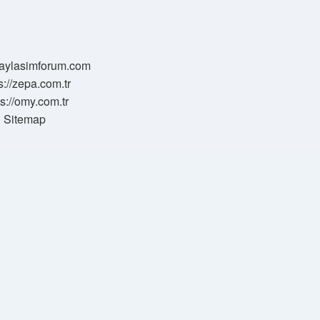
/paylasimforum.com
s://zepa.com.tr
ps://omy.com.tr
Sitemap