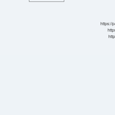
Çarşambası
Ne
Demek
https:/
http
htt