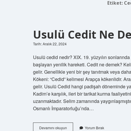
Etiket:
Ce
Usulü Cedit Ne 
Tarih: Aralık 22, 2024
Usulü cedid nedir? XIX. 19. yüzyılın sonlarınd
başlayan yenilik hareketi. Cedit ne demek? Kel
gelir. Genellikle yeni bir şey tanıtmak veya daha
Kökeni: “Cedid” kelimesi Arapça kökenlidir. Arapçada “جديد” (jadeed) kelimesi yeni veya
gelir. Usulü Cedid hangi padişah döneminde ya
Kadim’e karşılık, ileri bir tarikat kurma faaliyet
uzanmaktadır. Selim zamanında yaygınlaşmıştır.
Osmanlı İmparatorluğu’nda…
Usulü
Devamını okuyun
Yorum Bırak