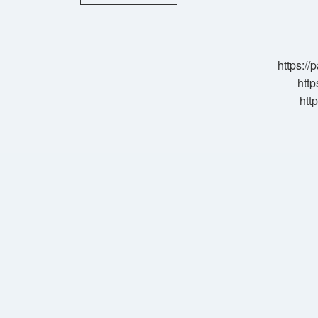
Cedit
Ne
Demek
https:/
http
htt