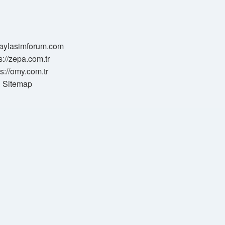
/paylasimforum.com
s://zepa.com.tr
ps://omy.com.tr
Sitemap