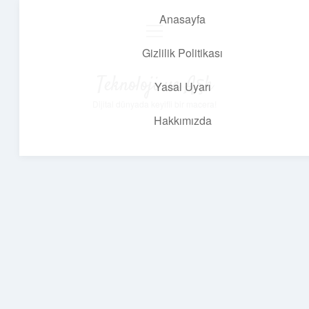
Anasayfa
menüyü
aç
Gizlilik Politikası
Teknoloji ve Aşk
Yasal Uyarı
Dijital dünyada keyifli bir macera!
Hakkımızda