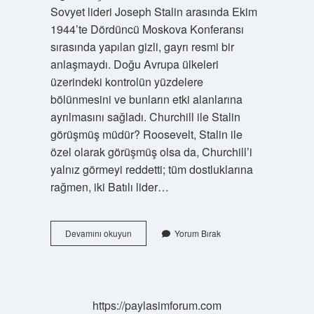
Sovyet lideri Joseph Stalin arasında Ekim
1944’te Dördüncü Moskova Konferansı
sırasında yapılan gizli, gayrı resmi bir
anlaşmaydı. Doğu Avrupa ülkeleri
üzerindeki kontrolün yüzdelere
bölünmesini ve bunların etki alanlarına
ayrılmasını sağladı. Churchill ile Stalin
görüşmüş müdür? Roosevelt, Stalin ile
özel olarak görüşmüş olsa da, Churchill’i
yalnız görmeyi reddetti; tüm dostluklarına
rağmen, iki Batılı lider…
Yüzdeler
Devamını okuyun
Yorum Bırak
Antlaşması
Hangi
Devletler
Arasında
Yapılmıştır
https://paylasimforum.com