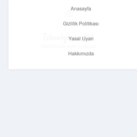
Anasayfa
menüyü
aç
Gizlilik Politikası
Teknoloji ve Aşk
Yasal Uyarı
Dijital dünyada keyifli bir macera!
Hakkımızda