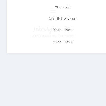
Anasayfa
menüyü
aç
Gizlilik Politikası
Teknoloji ve Aşk
Yasal Uyarı
Dijital dünyada keyifli bir macera!
Hakkımızda