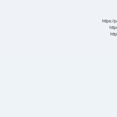
Kesin
Sonuç
Verir
Mi
https:/
http
htt