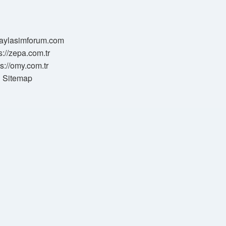
/paylasimforum.com
s://zepa.com.tr
ps://omy.com.tr
Sitemap