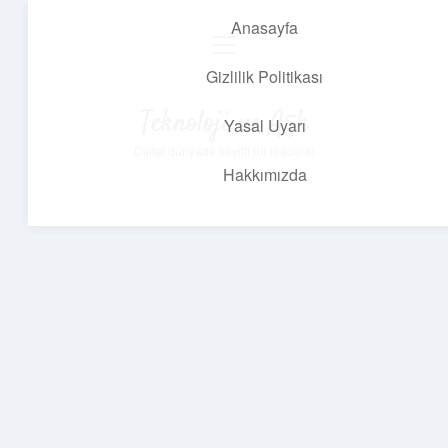
Anasayfa
menüyü
aç
Gizlilik Politikası
Teknoloji ve Aşk
Yasal Uyarı
Dijital dünyada keyifli bir macera!
Hakkımızda