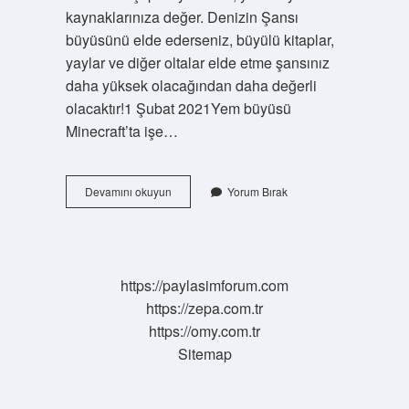
kaynaklarınıza değer. Denizin Şansı
büyüsünü elde ederseniz, büyülü kitaplar,
yaylar ve diğer oltalar elde etme şansınız
daha yüksek olacağından daha değerli
olacaktır!1 Şubat 2021Yem büyüsü
Minecraft’ta işe…
Mc
Devamını okuyun
Yorum Bırak
Güç
Neye
Basılır
https://paylasimforum.com
https://zepa.com.tr
https://omy.com.tr
Sitemap