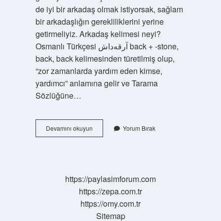
de iyi bir arkadaş olmak istiyorsak, sağlam
bir arkadaşlığın gerekliliklerini yerine
getirmeliyiz. Arkadaş kelimesi neyi?
Osmanlı Türkçesi آرقه‌داش‎ back + -stone,
back, back kelimesinden türetilmiş olup,
“zor zamanlarda yardım eden kimse,
yardımcı” anlamına gelir ve Tarama
Sözlüğüne…
Dost
Devamını okuyun
Yorum Bırak
Bize
Neyi
Çağrıştırır
https://paylasimforum.com
https://zepa.com.tr
https://omy.com.tr
Sitemap