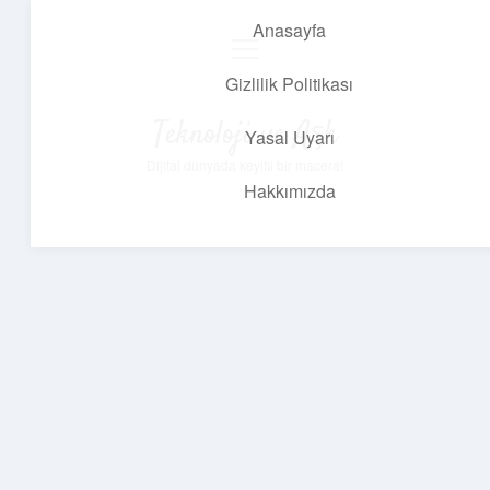
Anasayfa
menüyü
aç
Gizlilik Politikası
Teknoloji ve Aşk
Yasal Uyarı
Dijital dünyada keyifli bir macera!
Hakkımızda