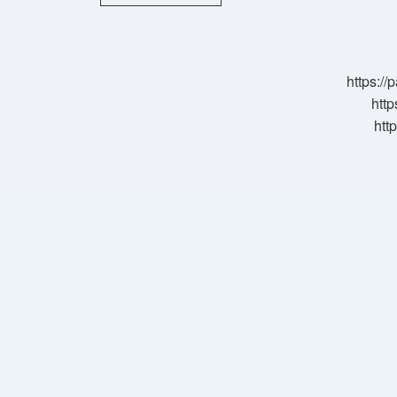
Hayvan
100
Yaşına
Kadar
Yaşar
https:/
http
htt