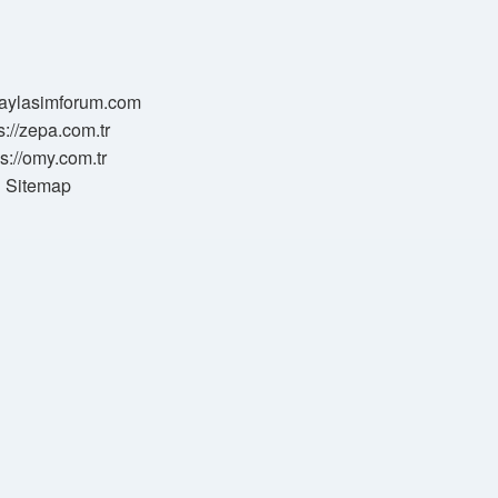
/paylasimforum.com
s://zepa.com.tr
ps://omy.com.tr
Sitemap