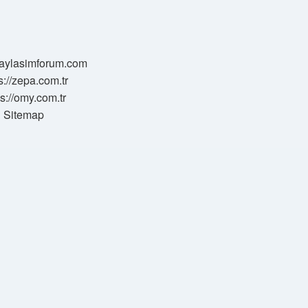
/paylasimforum.com
s://zepa.com.tr
ps://omy.com.tr
Sitemap