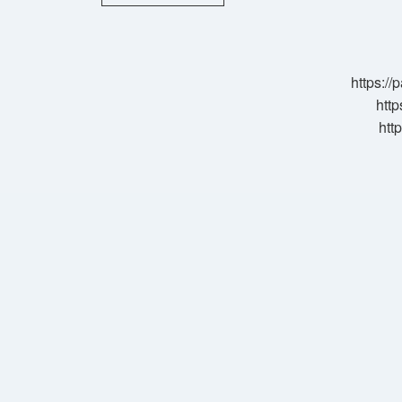
Check
Ne
Demek
Spor
https:/
http
htt