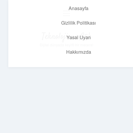
Anasayfa
menüyü
aç
Gizlilik Politikası
Teknoloji ve Aşk
Yasal Uyarı
Dijital dünyada keyifli bir macera!
Hakkımızda