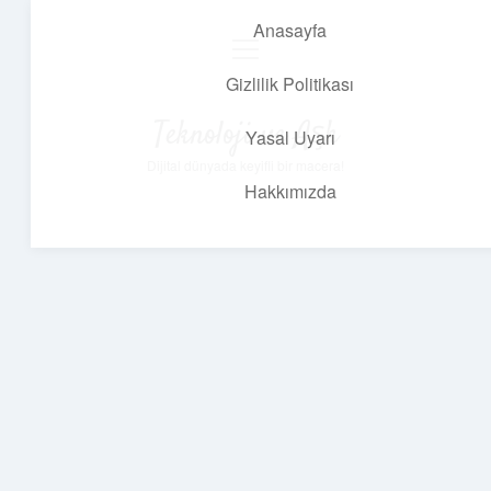
Anasayfa
menüyü
aç
Gizlilik Politikası
Teknoloji ve Aşk
Yasal Uyarı
Dijital dünyada keyifli bir macera!
Hakkımızda