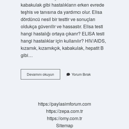
kabakulak gibi hastalıkların erken evrede
teşhis ve tanısına da yardımcı olur. Elisa
dördüncü nesil bir testtir ve sonuçları
oldukça güvenilir ve hassastır. Elisa testi
hangi hastalığı ortaya çıkarır? ELISA testi
hangi hastalıklar için kullanılır? HIV/AIDS,
kızamık, kızamıkçık, kabakulak, hepatit B
gibi…
Elisa
Devamını okuyun
Yorum Bırak
Testi
Kesin
Sonuç
Verir
Mi
https://paylasimforum.com
https://zepa.com.tr
https://omy.com.tr
Sitemap