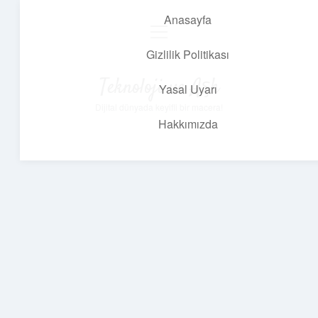
Anasayfa
menüyü
aç
Gizlilik Politikası
Teknoloji ve Aşk
Yasal Uyarı
Dijital dünyada keyifli bir macera!
Hakkımızda