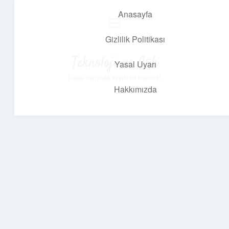
Anasayfa
menüyü
aç
Gizlilik Politikası
Teknoloji ve Aşk
Yasal Uyarı
Dijital dünyada keyifli bir macera!
Hakkımızda