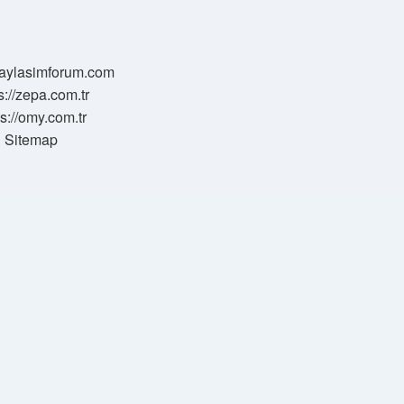
/paylasimforum.com
s://zepa.com.tr
ps://omy.com.tr
Sitemap