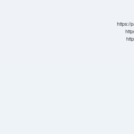
Ne
Demek
https:/
http
htt