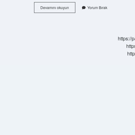
Evdeki
Devamını okuyun
Yorum Bırak
Hesap
Çarşıya
Uymaz
Ne
Anlama
https:/
Gelir
http
htt