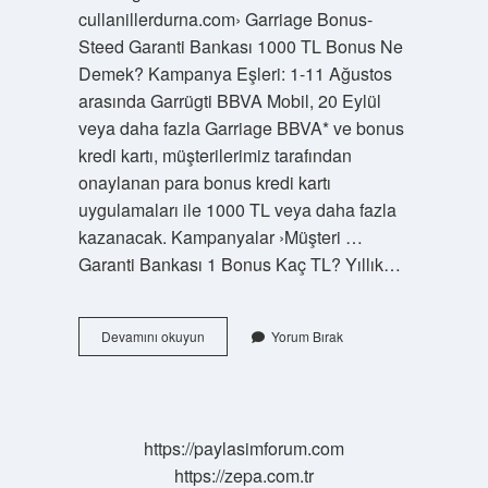
cullanillerdurna.com› Garriage Bonus-
Steed Garanti Bankası 1000 TL Bonus Ne
Demek? Kampanya Eşleri: 1-11 Ağustos
arasında Garrügti BBVA Mobil, 20 Eylül
veya daha fazla Garriage BBVA* ve bonus
kredi kartı, müşterilerimiz tarafından
onaylanan para bonus kredi kartı
uygulamaları ile 1000 TL veya daha fazla
kazanacak. Kampanyalar ›Müşteri …
Garanti Bankası 1 Bonus Kaç TL? Yıllık…
Bankada
Devamını okuyun
Yorum Bırak
Bonus
Ne
Demek
https://paylasimforum.com
https://zepa.com.tr