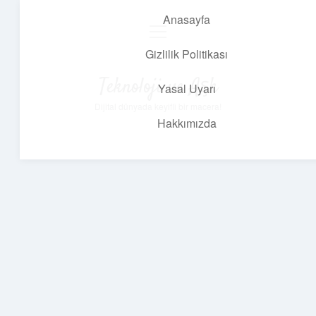
Anasayfa
menüyü
aç
Gizlilik Politikası
Teknoloji ve Aşk
Yasal Uyarı
Dijital dünyada keyifli bir macera!
Hakkımızda