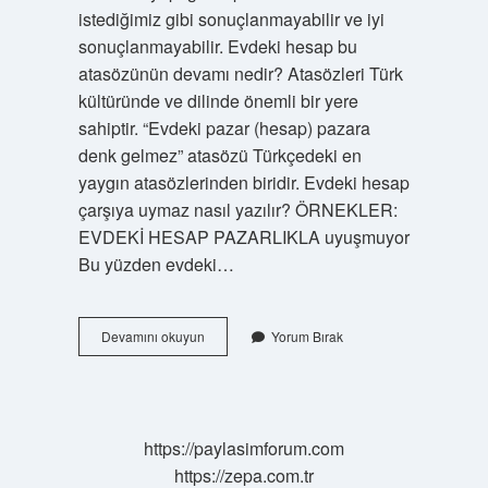
istediğimiz gibi sonuçlanmayabilir ve iyi
sonuçlanmayabilir. Evdeki hesap bu
atasözünün devamı nedir? Atasözleri Türk
kültüründe ve dilinde önemli bir yere
sahiptir. “Evdeki pazar (hesap) pazara
denk gelmez” atasözü Türkçedeki en
yaygın atasözlerinden biridir. Evdeki hesap
çarşıya uymaz nasıl yazılır? ÖRNEKLER:
EVDEKİ HESAP PAZARLIKLA uyuşmuyor
Bu yüzden evdeki…
Evdeki
Devamını okuyun
Yorum Bırak
Hesap
Çarşıya
Uymaz
Ne
Anlama
https://paylasimforum.com
Gelir
https://zepa.com.tr