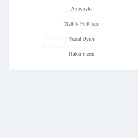
Anasayfa
menüyü
aç
Gizlilik Politikası
Teknoloji ve Aşk
Yasal Uyarı
Dijital dünyada keyifli bir macera!
Hakkımızda