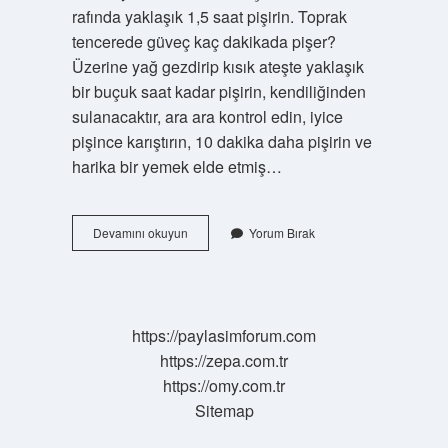
rafında yaklaşık 1,5 saat pişirin. Toprak
tencerede güveç kaç dakikada pişer?
Üzerine yağ gezdirip kısık ateşte yaklaşık
bir buçuk saat kadar pişirin, kendiliğinden
sulanacaktır, ara ara kontrol edin, iyice
pişince karıştırın, 10 dakika daha pişirin ve
harika bir yemek elde etmiş…
Odun
Devamını okuyun
Yorum Bırak
Ateşinde
Güveç
Kaç
Saatte
Pişer
https://paylasimforum.com
https://zepa.com.tr
https://omy.com.tr
Sitemap