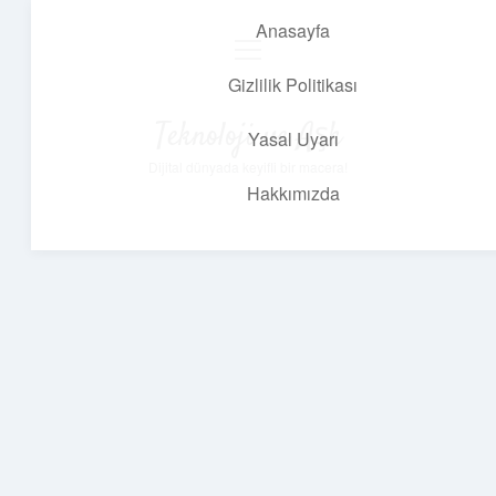
Anasayfa
menüyü
aç
Gizlilik Politikası
Teknoloji ve Aşk
Yasal Uyarı
Dijital dünyada keyifli bir macera!
Hakkımızda