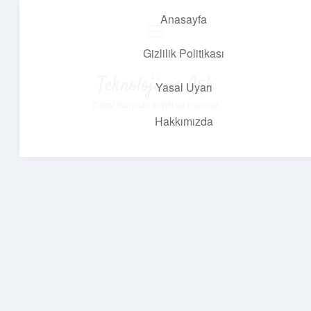
Anasayfa
menüyü
aç
Gizlilik Politikası
Teknoloji ve Aşk
Yasal Uyarı
Dijital dünyada keyifli bir macera!
Hakkımızda