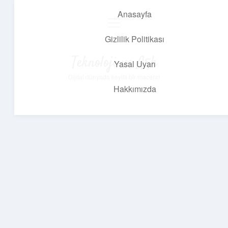
Anasayfa
menüyü
aç
Gizlilik Politikası
Teknoloji ve Aşk
Yasal Uyarı
Dijital dünyada keyifli bir macera!
Hakkımızda