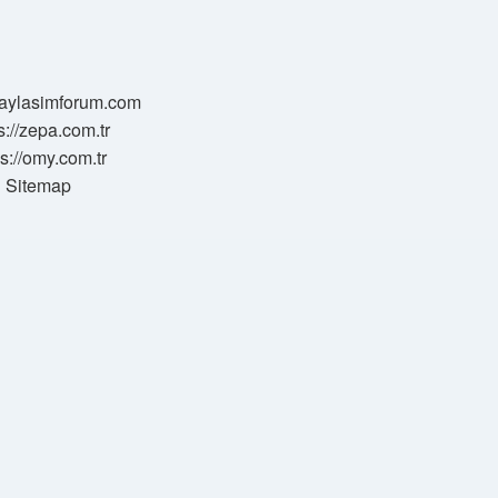
/paylasimforum.com
s://zepa.com.tr
ps://omy.com.tr
Sitemap