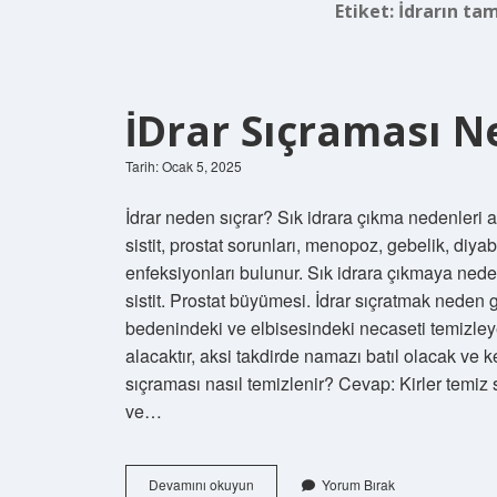
Etiket:
İdrarın ta
İDrar Sıçraması 
Tarih: Ocak 5, 2025
İdrar neden sıçrar? Sık idrara çıkma nedenleri 
sistit, prostat sorunları, menopoz, gebelik, diyabe
enfeksiyonları bulunur. Sık idrara çıkmaya neden
sistit. Prostat büyümesi. İdrar sıçratmak nede
bedenindeki ve elbisesindeki necaseti temizle
alacaktır, aksi takdirde namazı batıl olacak ve k
sıçraması nasıl temizlenir? Cevap: Kirler temiz s
ve…
İDrar
Devamını okuyun
Yorum Bırak