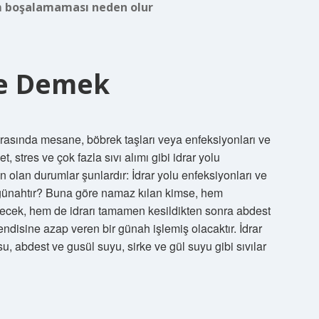
m boşalamaması neden olur
Ne Demek
arasında mesane, böbrek taşları veya enfeksiyonları ve
t, stres ve çok fazla sıvı alımı gibi idrar yolu
 olan durumlar şunlardır: İdrar yolu enfeksiyonları ve
n günahtır? Buna göre namaz kılan kimse, hem
yecek, hem de idrarı tamamen kesildikten sonra abdest
endisine azap veren bir günah işlemiş olacaktır. İdrar
u, abdest ve gusül suyu, sirke ve gül suyu gibi sıvılar