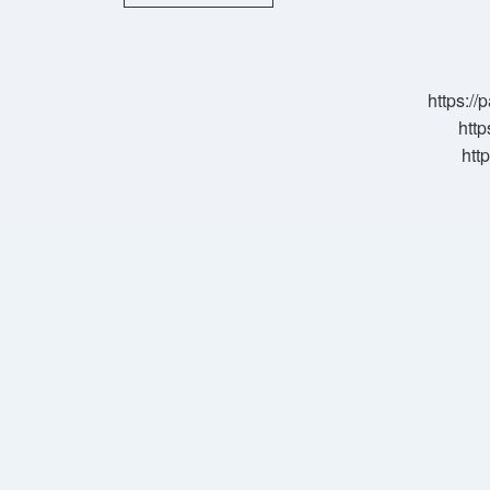
Sıçraması
Ne
Demek
https:/
http
htt